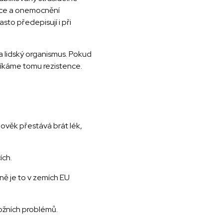
ekce a onemocnění
sto předepisují i při
a lidský organismus. Pokud
říkáme tomu rezistence.
lověk přestává brát lék,
ích.
ně je to v zemích EU
kožních problémů.