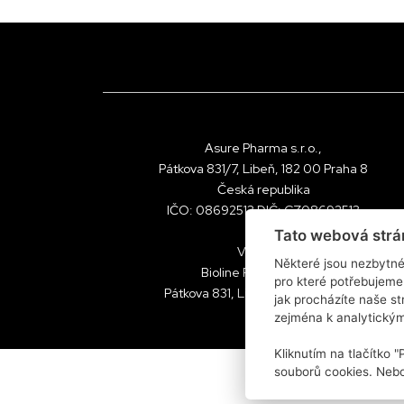
Asure Pharma s.r.o.,
Pátkova 831/7, Libeň, 182 00 Praha 8
Česká republika
IČO: 08692513 DIČ: CZ08692513
Tato webová strá
Výrobce:
Některé jsou nezbytné
Bioline Products s.r.o.
pro které potřebujeme
Pátkova 831, Libeň, 182 00 Praha 8
jak procházíte naše s
zejména k analytický
Kliknutím na tlačítko 
souborů cookies. Nebo