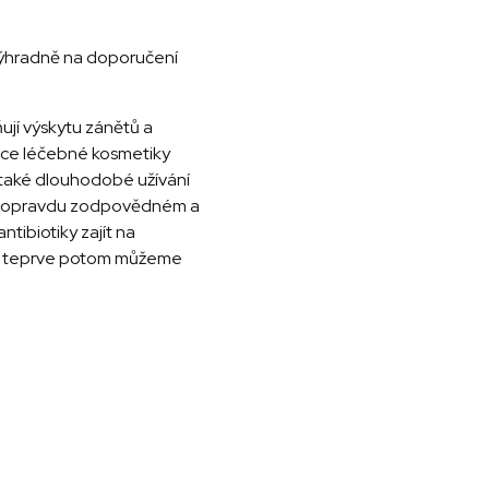
 výhradně na doporučení
ují výskytu zánětů a
kace léčebné kosmetiky
 také dlouhodobé užívání
t o opravdu zodpovědném a
ibiotiky zajít na
ce, teprve potom můžeme