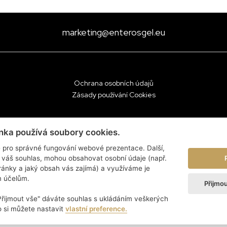
marketing@enterosgel.eu
Ochrana osobních údajů
Zásady používání Cookies
nka používá soubory cookies.
 pro správné fungování webové prezentace. Další,
 váš souhlas, mohou obsahovat osobní údaje (např.
tránky a jaký obsah vás zajímá) a využíváme je
m účelům.
Přijmo
"Přijmout vše" dáváte souhlas s ukládáním veškerých
 si můžete nastavit
vlastní preference.