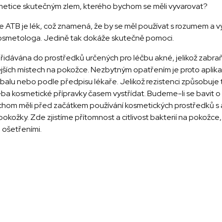
smetice skutečným zlem, kterého bychom se měli vyvarovat?
 že ATB je lék, což znamená, že by se měl používat s rozumem a
kosmetologa. Jedině tak dokáže skutečně pomoci.
 přidávána do prostředků určených pro léčbu akné, jelikož zabraň
ivějších místech na pokožce. Nezbytným opatřením je proto apli
balu nebo podle předpisu lékaře. Jelikož rezistenci způsobuje
třeba kosmetické přípravky časem vystřídat. Budeme-li se bavi
hom měli před začátkem používání kosmetických prostředků s ant
okožky. Zde zjistíme přítomnost a citlivost bakterií na pokož
 ošetřeními.