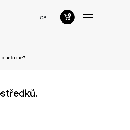
0
CS
Ano nebo ne?
ostředků.