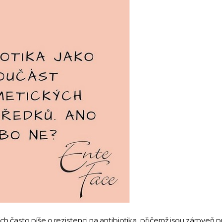
h často píše o rezistenci na antibiotika, přičemž jsou zároveň 