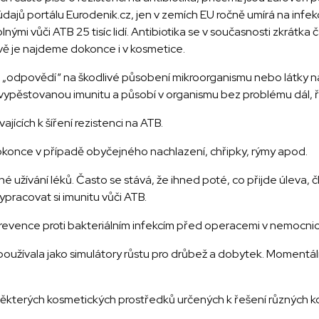
e údajů portálu Eurodenik.cz, jen v zemích EU ročně umírá na inf
mi vůči ATB 25 tisíc lidí. Antibiotika se v současnosti zkrátka ča
ě je najdeme dokonce i v kosmetice.
e „odpovědí“ na škodlivé působení mikroorganismu nebo látky n
 vypěstovanou imunitu a působí v organismu bez problému dál, 
vajících k šíření rezistenci na ATB.
okonce v případě obyčejného nachlazení, chřipky, rýmy apod.
 užívání léků. Často se stává, že ihned poté, co přijde úleva, č
ypracovat si imunitu vůči ATB.
 prevence proti bakteriálním infekcím před operacemi v nemocnic
oužívala jako simulátory růstu pro drůbež a dobytek. Momentál
í některých kosmetických prostředků určených k řešení různých 