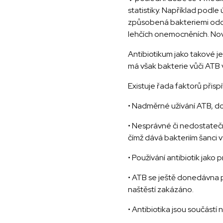
statistiky. Například podl
způsobená bakteriemi odolný
lehčích onemocněních. Nov
Antibiotikum jako takové j
má však bakterie vůči ATB
Existuje řada faktorů přispí
• Nadměrné užívání ATB, d
• Nesprávné či nedostatečné
čímž dává bakteriím šanci v
• Používání antibiotik jako
• ATB se ještě donedávna p
naštěstí zakázáno.
• Antibiotika jsou součást