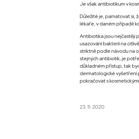
Je však antibiotikum v ko
Důležité je, pamatovat si,
lékaře, v daném případě 
Antibiotika jsou nejčastěji
usazování bakterií na citl
striktně podle návodu na o
stejných antibiotik, je po
důkladném přístup, tak byc
dermatologické vyšetření p
pokračovat s kosmetickými
23. 11. 2020