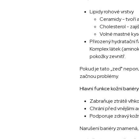
Lipidy rohové vrstvy
Ceramidy - tvoří a
Cholesterol - zajiš
Volné mastné kyse
Přirozený hydratační 
Komplex látek (aminoky
pokožky zevnitř.
Pokud je tato „zeď“ neporuš
začnou problémy.
Hlavní funkce kožní bariéry
Zabraňuje ztrátě vlhko
Chrání před vnějšími a
Podporuje zdravý kožní
Narušení bariéry znamená, 