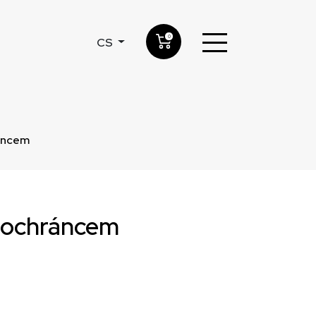
0
CS
ráncem
ím ochráncem