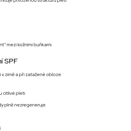
mituje přirozenou strukturu pleti:
nt“ mezi kožními buňkami.
ní SPF
i v zimě a při zatažené obloze.
 citlivé pleti
dy plně nezregeneruje.
í