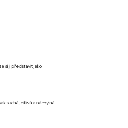
si ji představit jako
k suchá, citlivá a náchylná