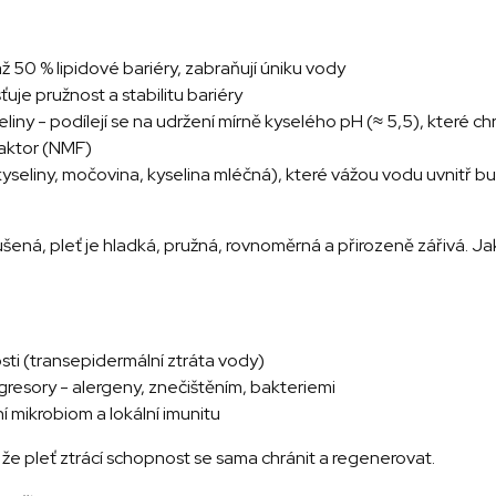
ž 50 % lipidové bariéry, zabraňují úniku vody
ťuje pružnost a stabilitu bariéry
liny - podílejí se na udržení mírně kyselého pH (≈ 5,5), které 
faktor (NMF)
seliny, močovina, kyselina mléčná), které vážou vodu uvnitř bu
ená, pleť je hladká, pružná, rovnoměrná a přirozeně zářivá. Jakmi
sti (trans­epidermální ztráta vody)
gresory - alergeny, znečištěním, bakteriemi
 mikrobiom a lokální imunitu
že pleť ztrácí schopnost se sama chránit a regenerovat.