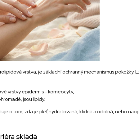
olipidová vrstva, je základní ochranný mechanismus pokožky. Lze 
hové vrstvy epidermis - korneocyty,
ohromadě, jsou lipidy.
duje o tom, zda je pleť hydratovaná, klidná a odolná, nebo naopa
riéra skládá