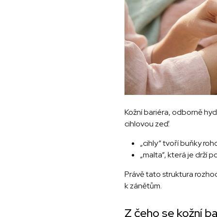
Kožní bariéra, odborně hydr
cihlovou zeď:
„cihly“ tvoří buňky ro
„malta“, která je drží p
Právě tato struktura rozho
k zánětům.
Z čeho se kožní ba