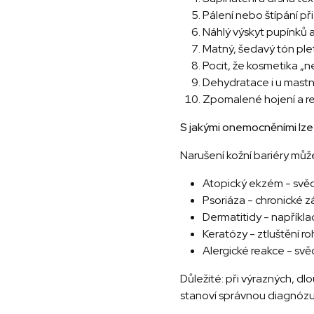
Pálení nebo štípání při
Náhlý výskyt pupínků 
Matný, šedavý tón plet
Pocit, že kosmetika „
Dehydratace i u mastn
Zpomalené hojení a 
S jakými onemocněními lze
Narušení kožní bariéry můž
Atopický ekzém - svědě
Psoriáza - chronické zá
Dermatitidy - napříkla
Keratózy - ztluštění r
Alergické reakce - svě
Důležité: při výrazných, d
stanoví správnou diagnózu