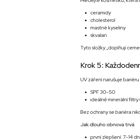
Hledejte kosmetiku, která i
ceramidy
cholesterol
mastné kyseliny
skvalan
Tyto složky „doplňují ceme
Krok 5: Každoden
UV záření narušuje bariéru 
SPF 30-50
ideálně minerální filtry u
Bez ochrany se bariéra nik
Jak dlouho obnova trvá
první zlepšení: 7-14 dn