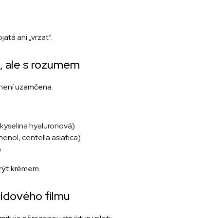
atá ani „vrzat“.
, ale s rozumem
není
uzamčena
.
 kyselina hyaluronová)
henol, centella asiatica)
)
rýt krémem
.
pidového filmu