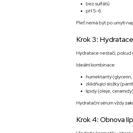
bez sulfátů
pH 5-6
Pleť nemá být po umytí napj
Krok 3: Hydratace
Hydratace nestačí, pokud 
Ideální kombinace:
humektanty (glycerin,
zklidňující složky (pant
lipidy (oleje, ceramidy
Hydratační sérum vždy
zak
Krok 4: Obnova li