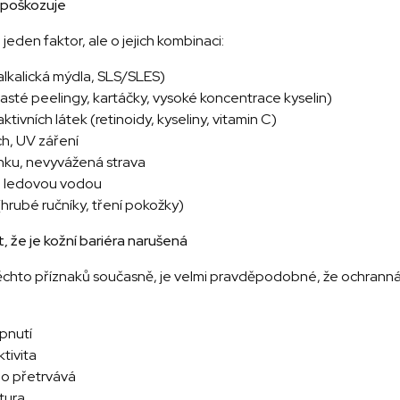
i poškozuje
jeden faktor, ale o jejich kombinaci:
 (alkalická mýdla, SLS/SLES)
asté peelingy, kartáčky, vysoké koncentrace kyselin)
ivních látek (retinoidy, kyseliny, vitamin C)
ch, UV záření
nku, nevyvážená strava
bo ledovou vodou
hrubé ručníky, tření pokožky)
, že je kožní bariéra narušená
 těchto příznaků současně, je velmi pravděpodobné, že ochrann
 pnutí
ktivita
ho přetrvává
tura