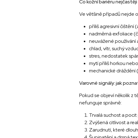
Co kožní bariéru nejčastěj
Ve většině případů nejde o 
příliš agresivní čištění
nadměrná exfoliace (č
neuvážené používání akt
chlad, vítr, suchý vzdu
stres, nedostatek spá
mytí příliš horkou ne
mechanické dráždění (
Varovné signály: jak poznat
Pokud se objeví několik z
nefunguje správně:
Trvalá suchost a pocit
Zvýšená citlivost a rea
Zarudnutí, které dlou
Šupinatění a drsná tex