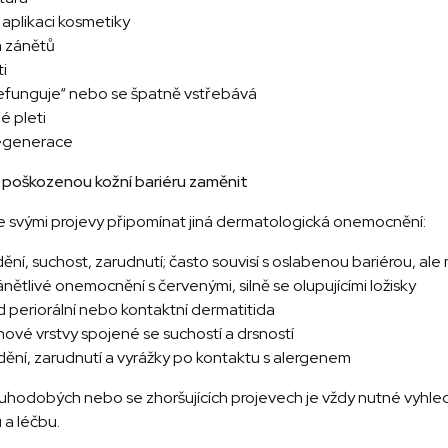
 aplikaci kosmetiky
a zánětů
i
nefunguje“ nebo se špatně vstřebává
é pleti
regenerace
 poškozenou kožní bariéru zaměnit
e svými projevy připomínat jiná dermatologická onemocnění:
ní, suchost, zarudnutí; často souvisí s oslabenou bariérou, ale 
nětlivé onemocnění s červenými, silně se olupujícími ložisky
d periorální nebo kontaktní dermatitida
ohové vrstvy spojené se suchostí a drsností
dění, zarudnutí a vyrážky po kontaktu s alergenem
louhodobých nebo se zhoršujících projevech je vždy nutné vyhl
 a léčbu.