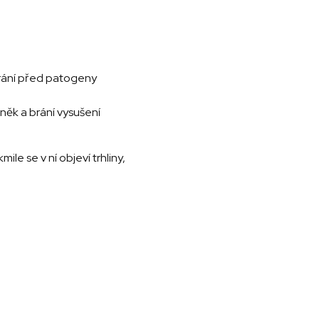
chrání před patogeny
něk a brání vysušení
le se v ní objeví trhliny,