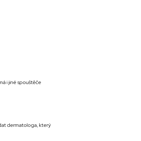
má i jiné spouštěče
edat dermatologa, který