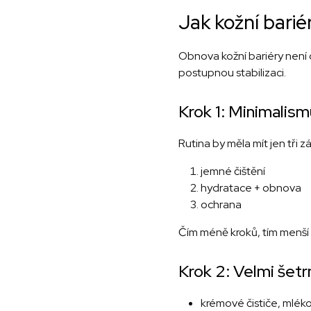
Jak kožní barié
Obnova kožní bariéry není 
postupnou stabilizaci.
Krok 1: Minimalis
Rutina by měla mít jen tři z
jemné čištění
hydratace + obnova
ochrana
Čím méně kroků, tím menší 
Krok 2: Velmi šetr
krémové čističe, mlék