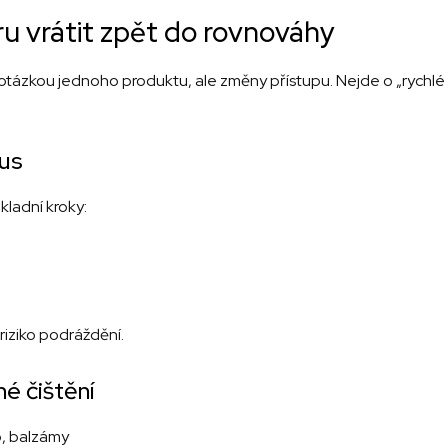
ru vrátit zpět do rovnováhy
otázkou jednoho produktu, ale změny přístupu. Nejde o „rychlé 
mus
ákladní kroky:
riziko podráždění.
né čištění
o, balzámy