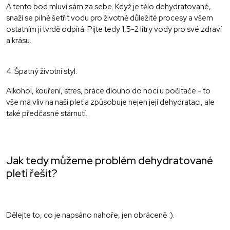
A tento bod mluví sám za sebe. Když je tělo dehydratované,
snaží se pilně šetřit vodu pro životně důležité procesy a všem
ostatním ji tvrdě odpírá. Pijte tedy 1,5-2 litry vody pro své zdraví
a krásu.
4. Špatný životní styl.
Alkohol, kouření, stres, práce dlouho do noci u počítače - to
vše má vliv na naši pleť a způsobuje nejen její dehydrataci, ale
také předčasné stárnutí.
Jak tedy můžeme problém dehydratované
pleti řešit?
Dělejte to, co je napsáno nahoře, jen obráceně :).