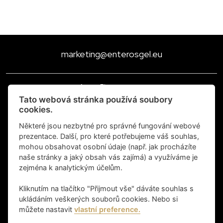
marketing@enterosgel.eu
Asure Pharma s.r.o.,
Pátkova 831/7, Libeň, 182 00 Praha 8
Tato webová stránka používá soubory
cookies.
Česká republika
IČO: 08692513 DIČ: CZ08692513
Některé jsou nezbytné pro správné fungování webové
prezentace. Další, pro které potřebujeme váš souhlas,
Výrobce:
mohou obsahovat osobní údaje (např. jak procházíte
Bioline Products s.r.o.
naše stránky a jaký obsah vás zajímá) a využíváme je
Pátkova 831, Libeň, 182 00 Praha 8
zejména k analytickým účelům.
Kliknutím na tlačítko "Přijmout vše" dáváte souhlas s
Ochrana osobních údajů
ukládáním veškerých souborů cookies. Nebo si
Zásady používání Cookies
můžete nastavit
vlastní preference.