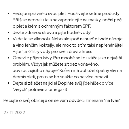
Pečujte správně o svou pleť. Používejte šetrné produkty.
Příliš se neopalujte a nezapomínejte na masky, noční péči
o pleť a krém s ochranným faktorem SPF.
Jezte zdravou stravu a pijte hodně vody!
Vzdejte se alkoholu. Nebo alespoň nahraďte tvrdé nápoje
a víno lehčími koktejly, ale moc to s tím také nepřehánějte!
Pijte 1,5-2 litry vody pro své zdraví a krásu.
Omezte příjem kávy. Pro mnohé se to ukáže jako největší
problém. Vždyť jak můžete žít bez voňavého,
povzbuzujícího nápoje? Kofein má bohužel špatný vliv na
dermis pleti, proto se ho snažte co nejvíce omezit.
Dejte si záležet na jídle! Doplňte svůj jídelníček o více
"živých" potravin a omega-3.
Pečujte o svůj obličej a on se vám odvděčí změnami "na tváři".
27. 11. 2022