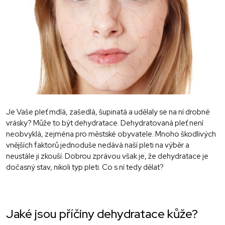
Je Vaše pleť mdlá, zašedlá, šupinatá a udělaly se na ní drobné
vrásky? Může to být dehydratace. Dehydratovaná pleť není
neobvyklá, zejména pro městské obyvatele. Mnoho škodlivých
vnějších faktorů jednoduše nedává naší pleti na výběr a
neustále ji zkouší. Dobrou zprávou však je, že dehydratace je
dočasný stav, nikoli typ pleti. Co s ní tedy dělat?
Jaké jsou příčiny dehydratace kůže?