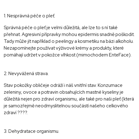
1. Nesprávná péče o pleť.
Správná péče o pleť je velmi důležitá, ale lze to s ní také
přehnat. Agresivní přípravky mohou epidermis snadně poškodit.
Tady může jít například o peelingy a kosmetiku na bázi alkoholu.
Nezapomínejte používat výživové krémy a produkty, které
pomáhají udržet v pokožce vlhkost (mimochodem EnteFace).
2. Nevyvážená strava.
Stav pokožky obličeje odráží i náš vnitřní stav. Konzumace
zeleniny, ovoce a potravin obsahujících mastné kyseliny je
důležitá nejen pro zdraví organismu, ale také pro naši pleť (která
je samozřejmě neodmyslitelnou součástí našeho celkového
zdraví ????.
3. Dehydratace organismu.