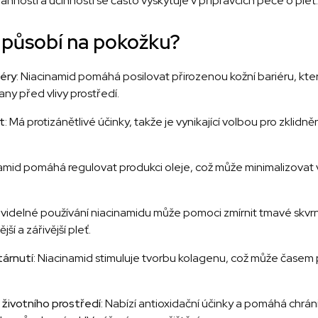
annosti a účinnosti se často vyskytuje v přípravcích péče o pleť.
 působí na pokožku?
iéry
: Niacinamid pomáhá posilovat přirozenou kožní bariéru, kte
ny před vlivy prostředí.
t
: Má protizánětlivé účinky, takže je vynikající volbou pro zklidně
namid pomáhá regulovat produkci oleje, což může minimalizovat v
avidelné používání niacinamidu může pomoci zmírnit tmavé skvr
í a zářivější pleť.
tárnutí
: Niacinamid stimuluje tvorbu kolagenu, což může časem 
životního prostředí
: Nabízí antioxidační účinky a pomáhá chrá