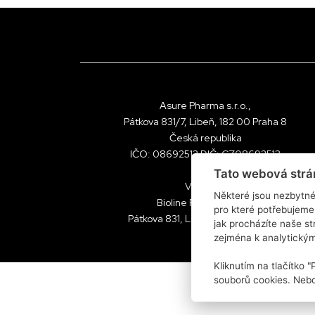
Asure Pharma s.r.o.,
Pátkova 831/7, Libeň, 182 00 Praha 8
Česká republika
IČO: 08692513 DIČ: CZ08692513
Tato webová strá
Výrobce:
Některé jsou nezbytné
Bioline Products s.r.o.
pro které potřebujeme
Pátkova 831, Libeň, 182 00 Praha 8
jak procházíte naše s
zejména k analytický
Kliknutím na tlačítko 
souborů cookies. Nebo