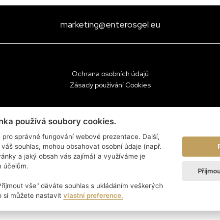
marketing@enterosgel.eu
Ochrana osobních údajů
Zásady používání Cookies
nka používá soubory cookies.
 pro správné fungování webové prezentace. Další,
 váš souhlas, mohou obsahovat osobní údaje (např.
tránky a jaký obsah vás zajímá) a využíváme je
m účelům.
Přijmo
"Přijmout vše" dáváte souhlas s ukládáním veškerých
 si můžete nastavit
vlastní preference.