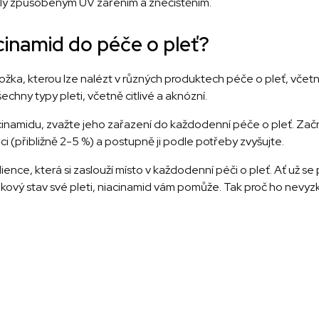
ly způsobeným UV zářením a znečištěním.
cinamid do péče o pleť?
ložka, kterou lze nalézt v různých produktech péče o pleť, včet
šechny typy pleti, včetně citlivé a aknózní.
cinamidu, zvažte jeho zařazení do každodenní péče o pleť. Zač
ci (přibližně 2-5 %) a postupně ji podle potřeby zvyšujte.
ience, která si zaslouží místo v každodenní péči o pleť. Ať už se
lkový stav své pleti, niacinamid vám pomůže. Tak proč ho nevyz