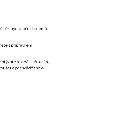
ně sér, hydratačních krémů
něte s přípravkem
 potýkáte s akné, stárnutím,
koušet a přesvědčit se o