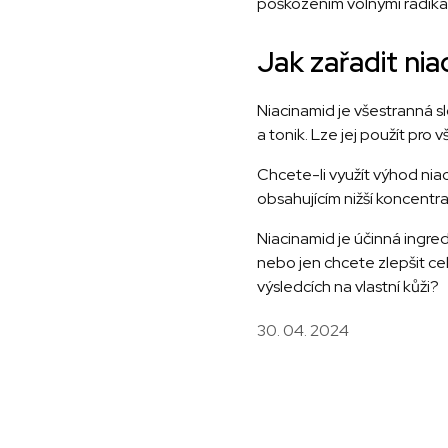
poškozením volnými radiká
Jak zařadit nia
Niacinamid je všestranná s
a tonik. Lze jej použít pro v
Chcete-li využít výhod nia
obsahujícím nižší koncentra
Niacinamid je účinná ingred
nebo jen chcete zlepšit ce
výsledcích na vlastní kůži?
30. 04. 2024