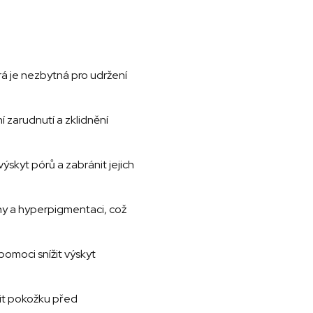
rá je nezbytná pro udržení
ní zarudnutí a zklidnění
ýskyt pórů a zabránit jejich
ny a hyperpigmentaci, což
pomoci snížit výskyt
nit pokožku před