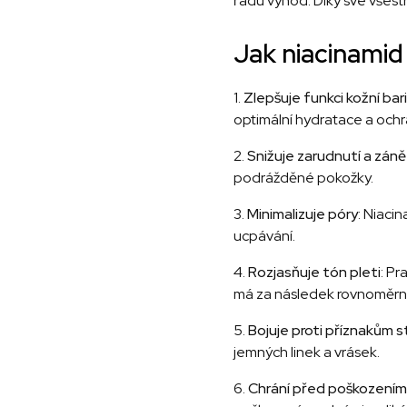
řadu výhod. Díky své všestr
Jak niacinamid
1.
Zlepšuje funkci kožní bar
optimální hydratace a ochra
2.
Snižuje zarudnutí a záně
podrážděné pokožky.
3.
Minimalizuje póry
: Niaci
ucpávání.
4.
Rozjasňuje tón pleti
: Pr
má za následek rovnoměrnějš
5.
Bojuje proti příznakům s
jemných linek a vrásek.
6.
Chrání před poškozením 