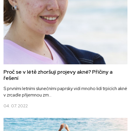
Proč se v létě zhoršují projevy akné? Příčiny a
řešení
S prvními letními slunečními paprsky vidí mnoho lidí trpících akné
v zrcadle příjemnou zm...
04. 07. 2022