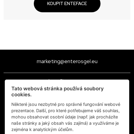
KOUPIT ENTEFACE
marketing@enterosgel.eu
Asure Pharma s.r.o.,
Pátkova 831/7, Libeň, 182 00 Praha 8
Tato webová stránka používá soubory
cookies.
Česká republika
IČO: 08692513 DIČ: CZ08692513
Některé jsou nezbytné pro správné fungování webové
prezentace. Další, pro které potřebujeme váš souhlas,
Výrobce:
mohou obsahovat osobní údaje (např. jak procházíte
Bioline Products s.r.o.
naše stránky a jaký obsah vás zajímá) a využíváme je
Pátkova 831, Libeň, 182 00 Praha 8
zejména k analytickým účelům.