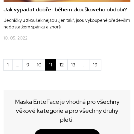
Jak vypadat dobře i během zkouškového období?
Jedničky u zkoušek nejsou „jen tak“, jsou vykoupené především
nedostatkem spánku a zhorš...
10. 05. 2022
1
…
9
10
11
12
13
…
19
Maska EnteFace je vhodná pro
všechny
věkové kategorie a pro všechny druhy
pleti
.